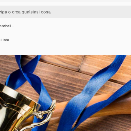
aseball …
ullata