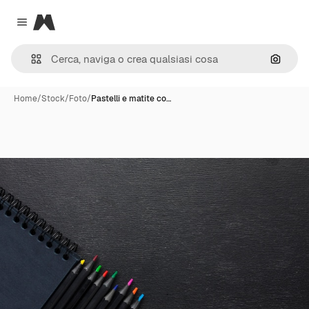
Magnific
Close menu
Cerca 
Home
/
Stock
/
Foto
/
Pastelli e matite co…