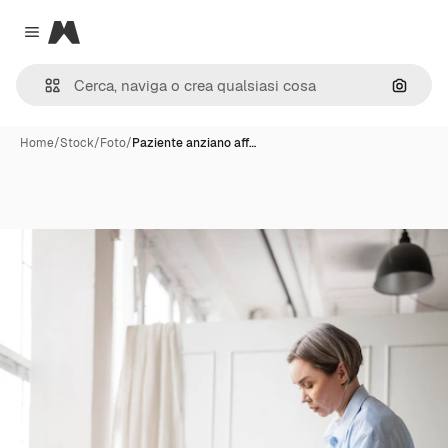
Magnific
Close menu
Cerca 
Home
/
Stock
/
Foto
/
Paziente anziano aff…