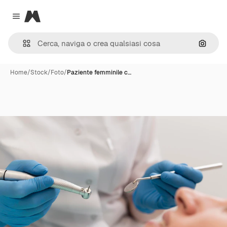
Magnific
Close menu
Cerca 
Home
/
Stock
/
Foto
/
Paziente femminile c…