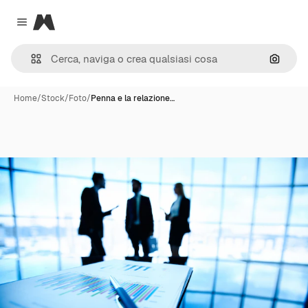
Magnific
Close menu
Cerca 
Home
/
Stock
/
Foto
/
Penna e la relazione…