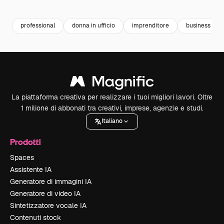
Premium
Premium
Generato dall'IA
Premium
Premium
professional
donna in ufficio
imprenditore
business
La piattaforma creativa per realizzare i tuoi migliori lavori. Oltre
1 milione di abbonati tra creativi, imprese, agenzie e studi.
Italiano
Prodotti
Spaces
Assistente IA
Generatore di immagini IA
Generatore di video IA
Sintetizzatore vocale IA
Contenuti stock