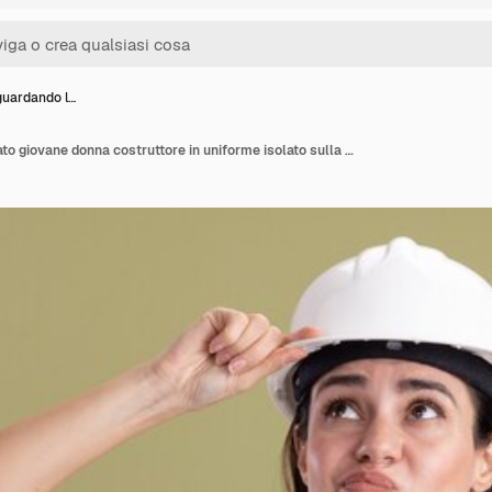
uardando l…
Pensando guardando lato giovane donna costruttore in uniforme isolato sulla parete verde oliva