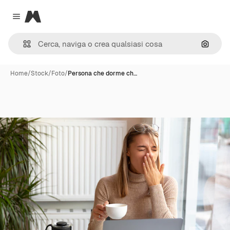
Magnific
Close menu
Cerca 
Home
/
Stock
/
Foto
/
Persona che dorme ch…