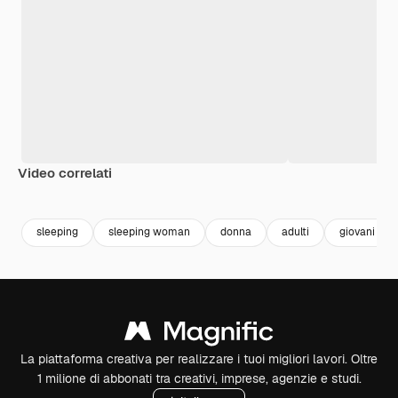
Video correlati
Premium
Premium
Premium
Premium
sleeping
sleeping woman
donna
adulti
giovani
La piattaforma creativa per realizzare i tuoi migliori lavori. Oltre
1 milione di abbonati tra creativi, imprese, agenzie e studi.