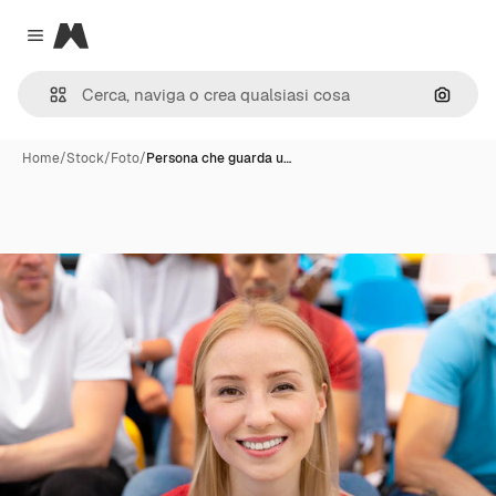
Magnific
Close menu
Cerca 
Home
/
Stock
/
Foto
/
Persona che guarda u…