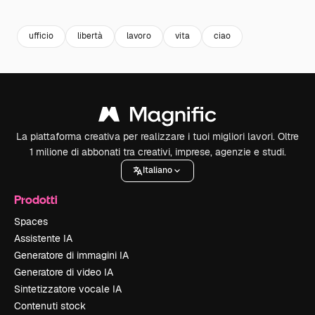
Premium
Premium
ufficio
libertà
lavoro
vita
ciao
La piattaforma creativa per realizzare i tuoi migliori lavori. Oltre
1 milione di abbonati tra creativi, imprese, agenzie e studi.
Italiano
Prodotti
Spaces
Assistente IA
Generatore di immagini IA
Generatore di video IA
Sintetizzatore vocale IA
Contenuti stock