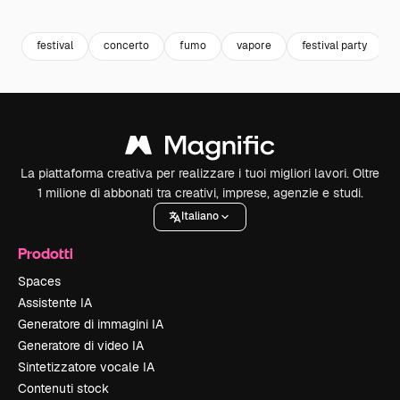
Premium
Premium
Generato dall'IA
Premium
Premium
festival
concerto
fumo
vapore
festival party
La piattaforma creativa per realizzare i tuoi migliori lavori. Oltre
1 milione di abbonati tra creativi, imprese, agenzie e studi.
Italiano
Prodotti
Spaces
Assistente IA
Generatore di immagini IA
Generatore di video IA
Sintetizzatore vocale IA
Contenuti stock