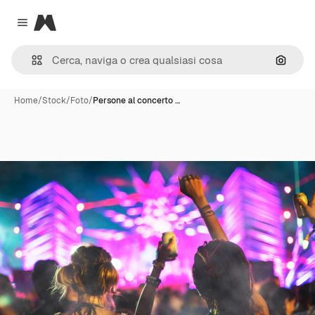
Magnific
Close menu
Cerca 
Home
/
Stock
/
Foto
/
Persone al concerto …