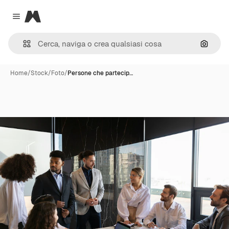
Magnific
Close menu
Cerca 
Home
/
Stock
/
Foto
/
Persone che partecip…