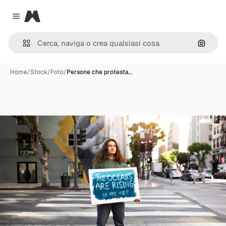
Magnific
Close menu
Cerca 
Home
/
Stock
/
Foto
/
Persone che protesta…