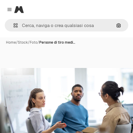
Magnific
Close menu
Cerca 
Home
/
Stock
/
Foto
/
Persone di tiro medi…