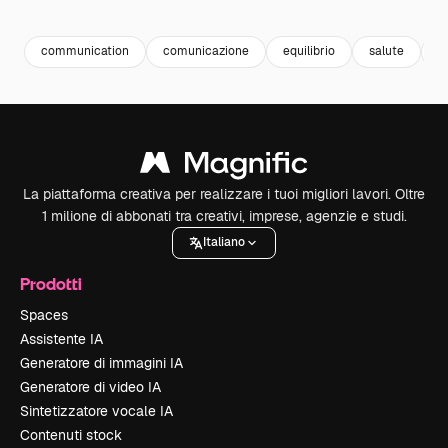
Premium
Premium
Premium
Premium
Generato da
communication
comunicazione
equilibrio
salute
h
La piattaforma creativa per realizzare i tuoi migliori lavori. Oltre
1 milione di abbonati tra creativi, imprese, agenzie e studi.
Italiano
Prodotti
Spaces
Assistente IA
Generatore di immagini IA
Generatore di video IA
Sintetizzatore vocale IA
Contenuti stock