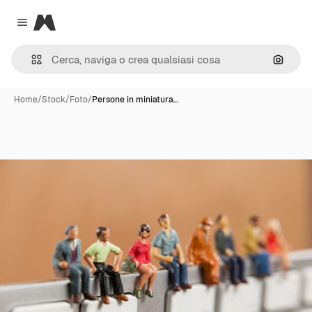
Magnific
Close menu
Cerca 
Home
/
Stock
/
Foto
/
Persone in miniatura…