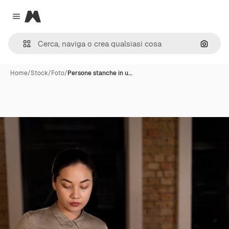
Magnific
Close menu
Cerca 
Home
/
Stock
/
Foto
/
Persone stanche in u…