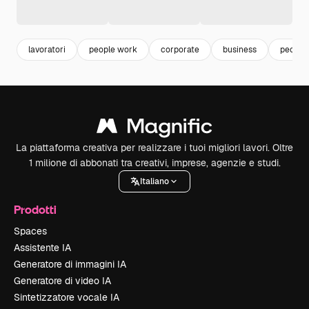
lavoratori
people work
corporate
business
people
La piattaforma creativa per realizzare i tuoi migliori lavori. Oltre
1 milione di abbonati tra creativi, imprese, agenzie e studi.
Italiano
Prodotti
Spaces
Assistente IA
Generatore di immagini IA
Generatore di video IA
Sintetizzatore vocale IA