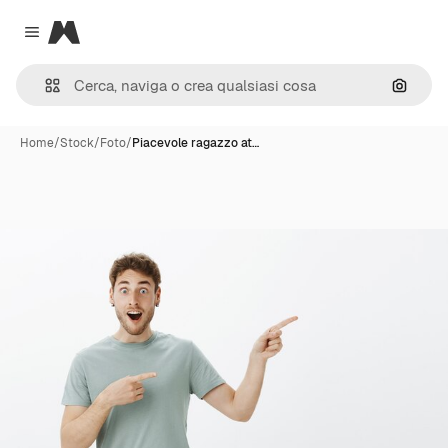
Magnific
Close menu
Cerca 
Home
/
Stock
/
Foto
/
Piacevole ragazzo at…