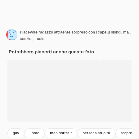
Piacevole ragazzo attraente sorpreso con i capelli biondi, mascella cadente mentre discute di qualcosa di straordinario, che punta a destra con le dita indice, ansimante di gioia ed eccitazione
cookie_studio
Potrebbero piacerti anche queste foto.
guy
uomo
man portrait
persona stupita
sorpresa