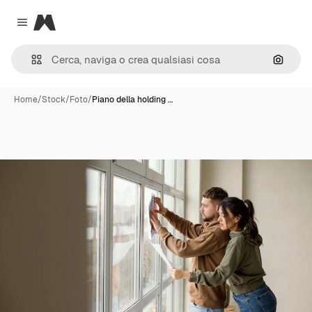
Magnific
Close menu
Cerca 
Home
/
Stock
/
Foto
/
Piano della holding …