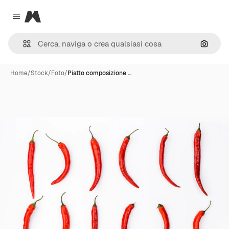
Magnific
Close menu
Cerca 
Home
/
Stock
/
Foto
/
Piatto composizione …