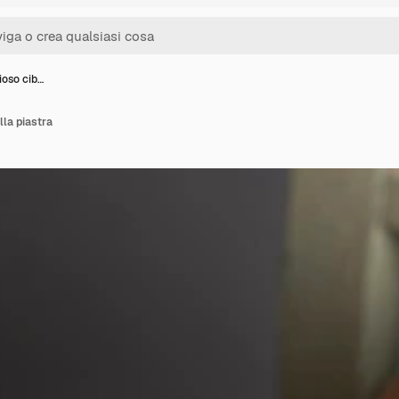
zioso cib…
lla piastra