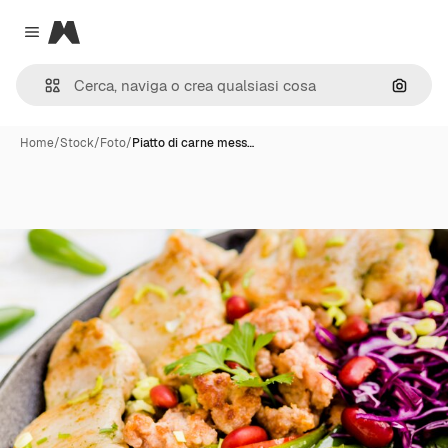
Magnific
Close menu
Cerca 
Home
/
Stock
/
Foto
/
Piatto di carne mess…