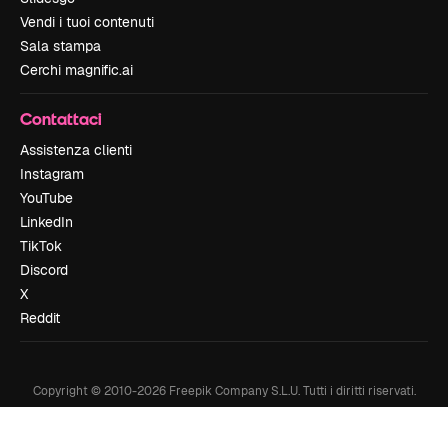
Vendi i tuoi contenuti
Sala stampa
Cerchi magnific.ai
Contattaci
Assistenza clienti
Instagram
YouTube
LinkedIn
TikTok
Discord
X
Reddit
Copyright © 2010-
2026
Freepik Company S.L.U.
Tutti i diritti riservati
.