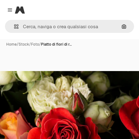
Magnific
Close menu
Cerca 
Home
/
Stock
/
Foto
/
Piatto di fiori di r…