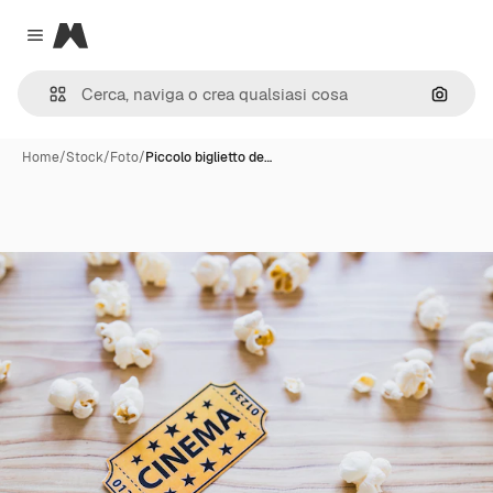
Magnific
Close menu
Cerca 
Home
/
Stock
/
Foto
/
Piccolo biglietto de…