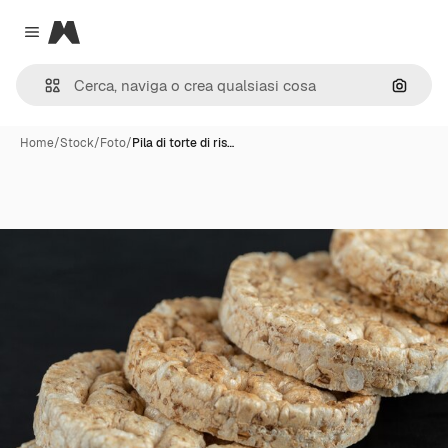
Magnific
Close menu
Cerca 
Home
/
Stock
/
Foto
/
Pila di torte di ris…