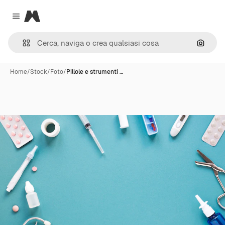
Magnific
Close menu
Cerca 
Home
/
Stock
/
Foto
/
Pillole e strumenti …