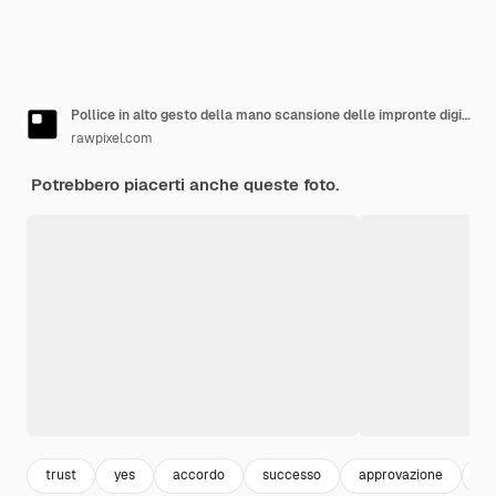
Pollice in alto gesto della mano scansione delle impronte digitali tecnologia di sicurezza biometrica
rawpixel.com
Potrebbero piacerti anche queste foto.
trust
yes
accordo
successo
approvazione
fi