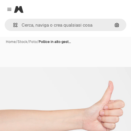
Magnific
Close menu
Cerca 
Home
/
Stock
/
Foto
/
Pollice in alto gest…