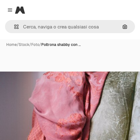
Magnific
Close menu
Cerca 
Home
/
Stock
/
Foto
/
Poltrona shabby con …