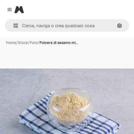
Magnific
Close menu
Cerca 
Home
/
Stock
/
Foto
/
Polvere di sesamo mi…