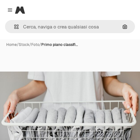
Magnific
Close menu
Cerca 
Home
/
Stock
/
Foto
/
Primo piano classifi…