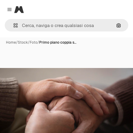
Magnific
Close menu
Cerca 
Home
/
Stock
/
Foto
/
Primo piano coppia s…