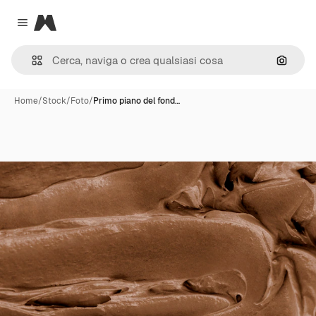
Magnific
Close menu
Cerca 
Home
/
Stock
/
Foto
/
Primo piano del fond…