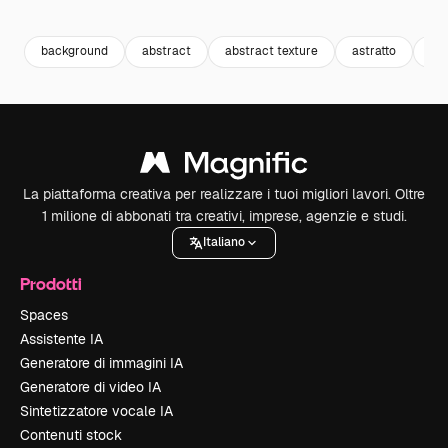
Premium
Premium
Generato dall'IA
Premium
Premium
background
abstract
abstract texture
astratto
col
La piattaforma creativa per realizzare i tuoi migliori lavori. Oltre
1 milione di abbonati tra creativi, imprese, agenzie e studi.
Italiano
Prodotti
Spaces
Assistente IA
Generatore di immagini IA
Generatore di video IA
Sintetizzatore vocale IA
Contenuti stock