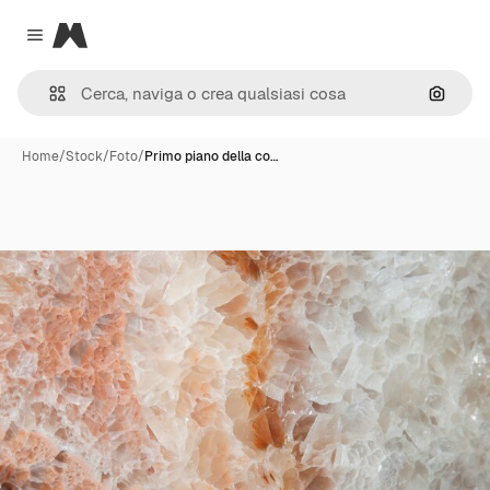
Magnific
Close menu
Cerca 
Home
/
Stock
/
Foto
/
Primo piano della co…