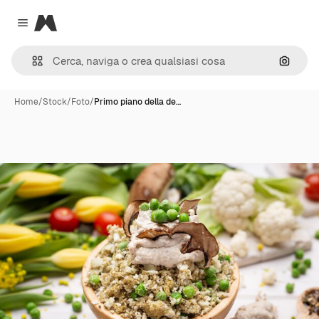
Magnific
Close menu
Cerca 
Home
/
Stock
/
Foto
/
Primo piano della de…