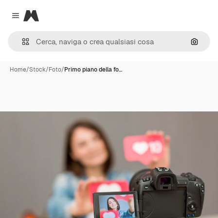
Magnific
Close menu
Cerca 
Home
/
Stock
/
Foto
/
Primo piano della fo…