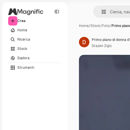
Crea
Home
/
Stock
/
Foto
/
Primo pian
Home
Ricerca
Primo piano di donna d'a
Drazen Zigic
Stock
Esplora
Strumenti