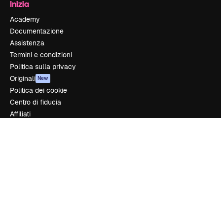
Inizia
Academy
Documentazione
Assistenza
Termini e condizioni
Politica sulla privacy
Originali
New
Politica dei cookie
Centro di fiducia
Affiliati
Aziende
Azienda
Prezzi
Chi siamo
Recensioni
Lavora con noi
Cerca tendenze