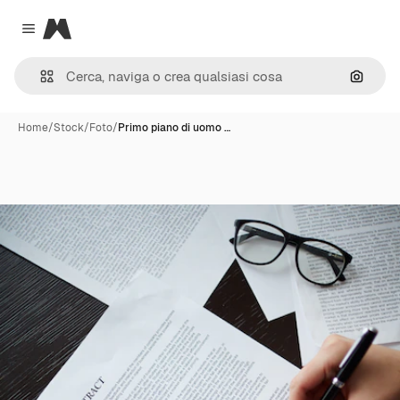
Magnific
Close menu
Cerca 
Home
/
Stock
/
Foto
/
Primo piano di uomo …