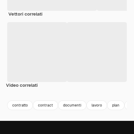
Vettori correlati
Video correlati
Premium
Premium
Generato dall'IA
contratto
contract
documenti
lavoro
plan
ac