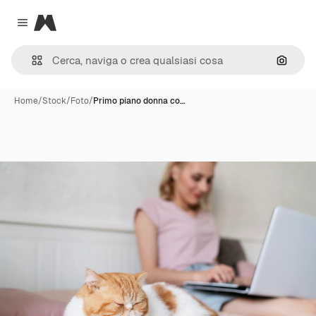
Magnific
Close menu
Cerca 
Home
/
Stock
/
Foto
/
Primo piano donna co…