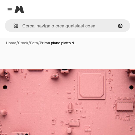
Magnific
Close menu
Cerca 
Home
/
Stock
/
Foto
/
Primo piano piatto d…