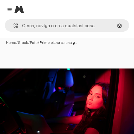
Magnific
Close menu
Cerca 
Home
/
Stock
/
Foto
/
Primo piano su una g…