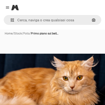
Magnific
Close menu
Cerca 
Home
/
Stock
/
Foto
/
Primo piano sul bell…