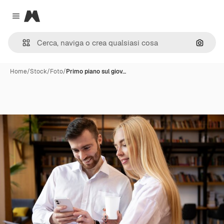
Magnific
Close menu
Cerca 
Home
/
Stock
/
Foto
/
Primo piano sul giov…