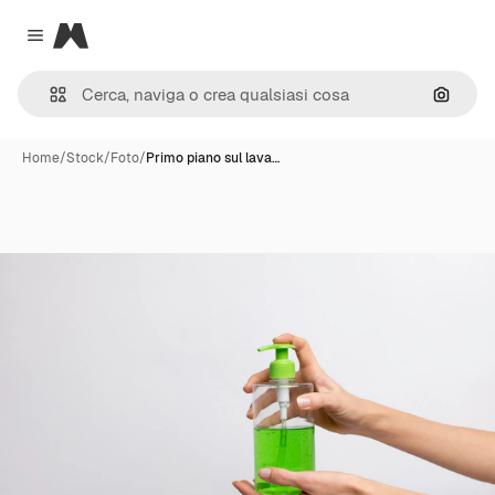
Magnific
Close menu
Cerca 
Home
/
Stock
/
Foto
/
Primo piano sul lava…