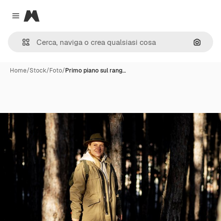
Magnific
Close menu
Cerca 
Home
/
Stock
/
Foto
/
Primo piano sul rang…