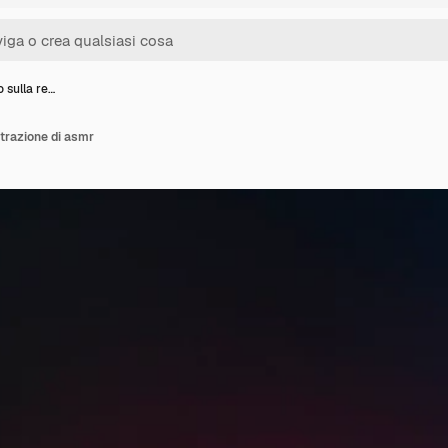
 sulla re…
strazione di asmr