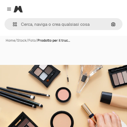
Magnific
Close menu
Cerca 
Home
/
Stock
/
Foto
/
Prodotto per il truc…