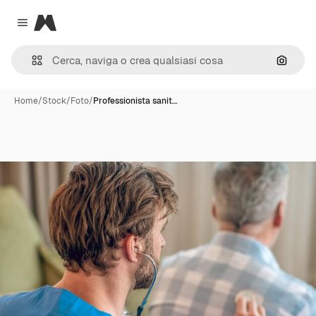
Magnific
Close menu
Cerca 
Home
/
Stock
/
Foto
/
Professionista sanit…