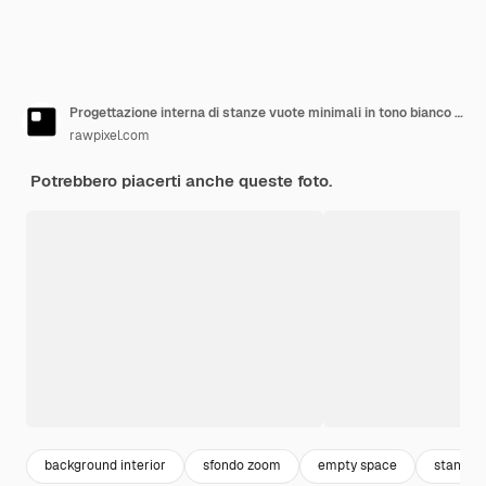
Progettazione interna di stanze vuote minimali in tono bianco e nero
rawpixel.com
Potrebbero piacerti anche queste foto.
background interior
sfondo zoom
empty space
stanza 