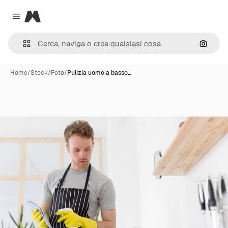
Magnific
Close menu
Cerca 
Home
/
Stock
/
Foto
/
Pulizia uomo a basso…