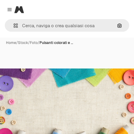
Magnific
Close menu
Cerca 
Home
/
Stock
/
Foto
/
Pulsanti colorati e …