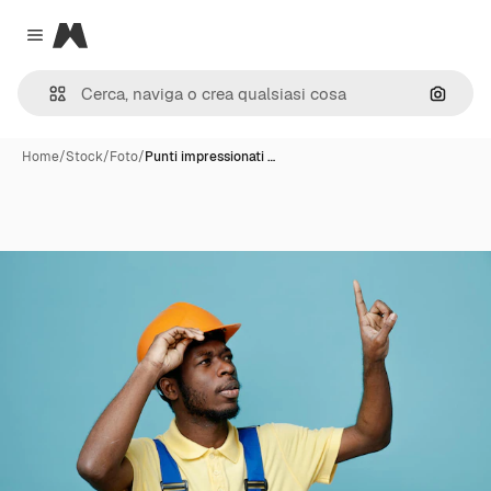
Magnific
Close menu
Cerca 
Home
/
Stock
/
Foto
/
Punti impressionati …