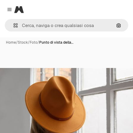
Magnific
Close menu
Cerca 
Home
/
Stock
/
Foto
/
Punto di vista della…